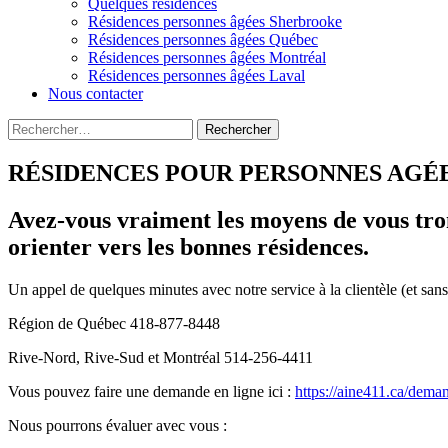
Quelques résidences
Résidences personnes âgées Sherbrooke
Résidences personnes âgées Québec
Résidences personnes âgées Montréal
Résidences personnes âgées Laval
Nous contacter
Rechercher :
RÉSIDENCES POUR PERSONNES AGÉ
Avez-vous vraiment les moyens de vous trom
orienter vers les bonnes résidences.
Un appel de quelques minutes avec notre service à la clientèle (et sans
Région de Québec 418-877-8448
Rive-Nord, Rive-Sud et Montréal 514-256-4411
Vous pouvez faire une demande en ligne ici :
https://aine411.ca/dema
Nous pourrons évaluer avec vous :