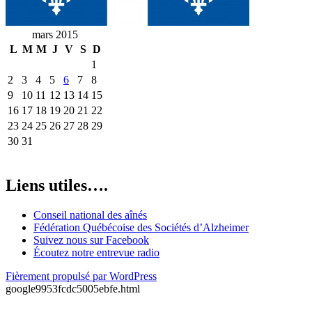
mars 2015
L
M
M
J
V
S
D
1
2
3
4
5
6
7
8
9
10
11
12
13
14
15
16
17
18
19
20
21
22
23
24
25
26
27
28
29
30
31
Liens utiles….
Conseil national des aînés
Fédération Québécoise des Sociétés d’Alzheimer
Suivez nous sur Facebook
Écoutez notre entrevue radio
Fièrement propulsé par WordPress
google9953fcdc5005ebfe.html