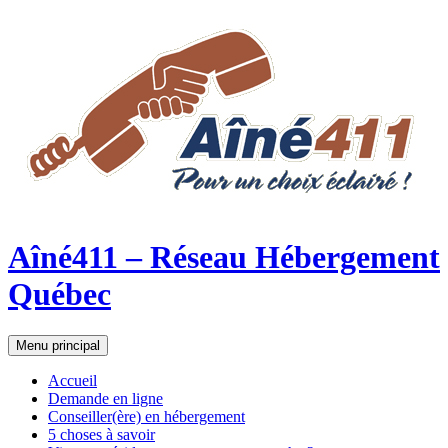
Aîné411 – Réseau Hébergement
Québec
Recherche
Aller
Menu principal
au
contenu
Accueil
Demande en ligne
Conseiller(ère) en hébergement
5 choses à savoir